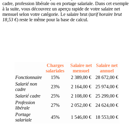
cadre, profession libérale ou en portage salariale. Dans cet exemple
à la suite, vous découvrez un aperçu rapide de votre salaire net
mensuel selon votre catégorie. Le salaire brut (
tarif horaire brut
18,53 €
) reste le même pour la base de calcul.
Charges
Salaire net
Salaire net
salariales
mensuel
annuel
Fonctionnaire
15%
2 389,00 €
28 672,00 €
Salarié non
23%
2 164,00 €
25 974,00 €
cadre
Salarié cadre
25%
2 108,00 €
25 299,00 €
Profession
27%
2 052,00 €
24 624,00 €
libérale
Portage
45%
1 546,00 €
18 553,00 €
salariale