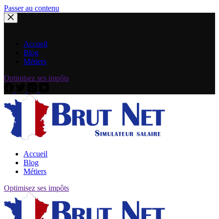
Passer au contenu
Accueil
Blog
Métiers
Optimisez ses impôts
Accueil
Blog
Métiers
Optimisez ses impôts