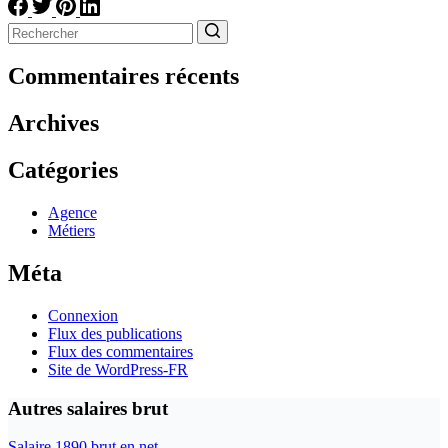
Aucun
résultat
Commentaires récents
Archives
Catégories
Agence
Métiers
Méta
Connexion
Flux des publications
Flux des commentaires
Site de WordPress-FR
Autres salaires brut
Salaire 1890 brut en net