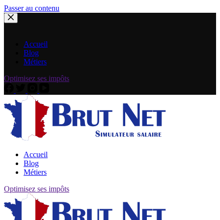
Passer au contenu
Accueil
Blog
Métiers
Optimisez ses impôts
Accueil
Blog
Métiers
Optimisez ses impôts