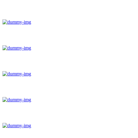
Salaire du métier gestionnaire succession &
vie
Salaire du métier chauffeur de bus
Salaire du métier proviseur
Salaire du métier assistant communication
Salaire du métier guide de montagne