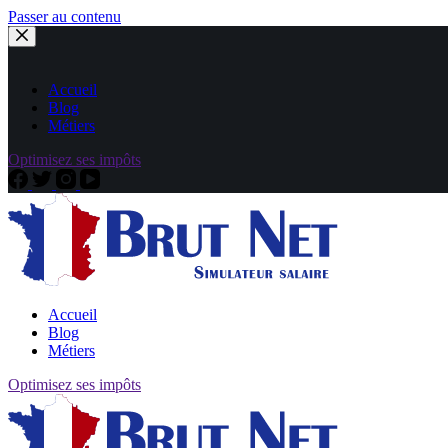
Passer au contenu
Accueil
Blog
Métiers
Optimisez ses impôts
Accueil
Blog
Métiers
Optimisez ses impôts