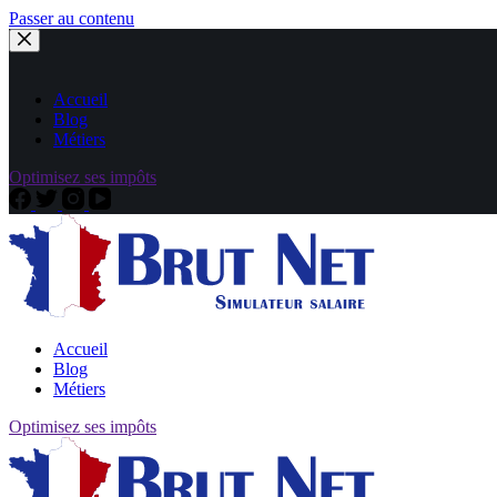
Passer au contenu
Accueil
Blog
Métiers
Optimisez ses impôts
Accueil
Blog
Métiers
Optimisez ses impôts