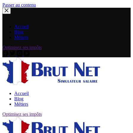
Passer au contenu
Accueil
Blog
Métiers
Optimisez ses impôts
Accueil
Blog
Métiers
Optimisez ses impôts