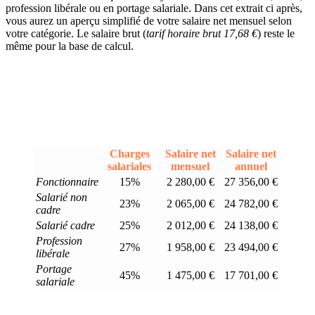
profession libérale ou en portage salariale. Dans cet extrait ci après,
vous aurez un aperçu simplifié de votre salaire net mensuel selon
votre catégorie. Le salaire brut (
tarif horaire brut 17,68 €
) reste le
même pour la base de calcul.
Charges
Salaire net
Salaire net
salariales
mensuel
annuel
Fonctionnaire
15%
2 280,00 €
27 356,00 €
Salarié non
23%
2 065,00 €
24 782,00 €
cadre
Salarié cadre
25%
2 012,00 €
24 138,00 €
Profession
27%
1 958,00 €
23 494,00 €
libérale
Portage
45%
1 475,00 €
17 701,00 €
salariale