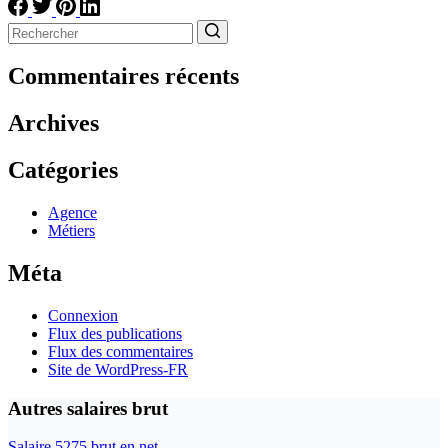
Aucun
résultat
Commentaires récents
Archives
Catégories
Agence
Métiers
Méta
Connexion
Flux des publications
Flux des commentaires
Site de WordPress-FR
Autres salaires brut
Salaire 5275 brut en net