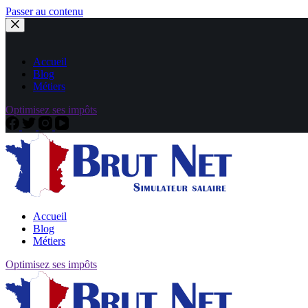
Passer au contenu
Accueil
Blog
Métiers
Optimisez ses impôts
Accueil
Blog
Métiers
Optimisez ses impôts