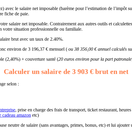
ez) avec le salaire net imposable (barème pour l’estimation de l’impôt s
re fiche de paie.
re salaire net imposable. Contrairement aux autres outils et calculettes,
on votre situation professionnelle ou familiale.
alaire brut avec un taux de 2.40%.
 donc environ de 3 196,37 € mensuel (
ou 38 356,00 € annuel calculés su
e (2,40%) + couverture santé (
20 euros environ pour la part patronale
Calculer un salaire de 3 903 € brut en net
nge selon :
ntreprise
, prise en charge des frais de transport, ticket restaurant, heur
e cadeau amazon
etc)
e base neutre de salaire (sans avantages, primes, bonus, etc) et lui ajoute