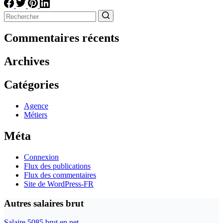
Aucun
résultat
Commentaires récents
Archives
Catégories
Agence
Métiers
Méta
Connexion
Flux des publications
Flux des commentaires
Site de WordPress-FR
Autres salaires brut
Salaire 5085 brut en net