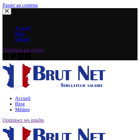
Passer au contenu
Accueil
Blog
Métiers
Optimisez ses impôts
Accueil
Blog
Métiers
Optimisez ses impôts