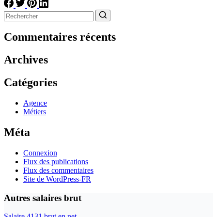
Aucun
résultat
Commentaires récents
Archives
Catégories
Agence
Métiers
Méta
Connexion
Flux des publications
Flux des commentaires
Site de WordPress-FR
Autres salaires brut
Salaire 4131 brut en net