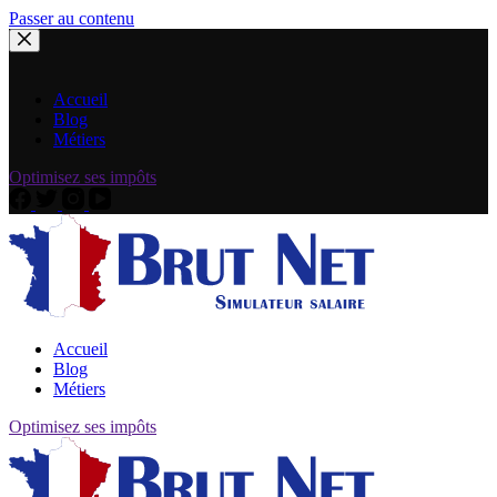
Passer au contenu
Accueil
Blog
Métiers
Optimisez ses impôts
Accueil
Blog
Métiers
Optimisez ses impôts