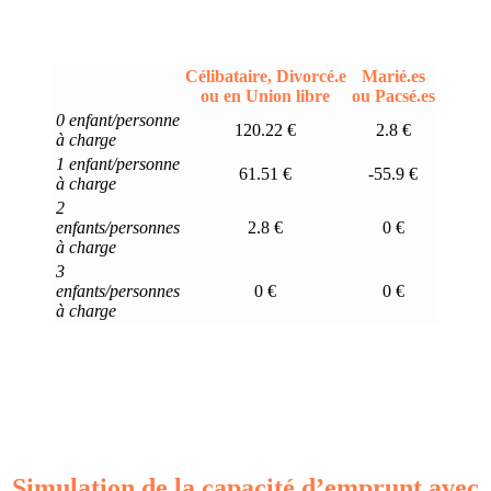
Célibataire, Divorcé.e
Marié.es
ou en Union libre
ou Pacsé.es
0 enfant/personne
120.22 €
2.8 €
à charge
1 enfant/personne
61.51 €
-55.9 €
à charge
2
enfants/personnes
2.8 €
0 €
à charge
3
enfants/personnes
0 €
0 €
à charge
Simulation de la capacité d’emprunt avec