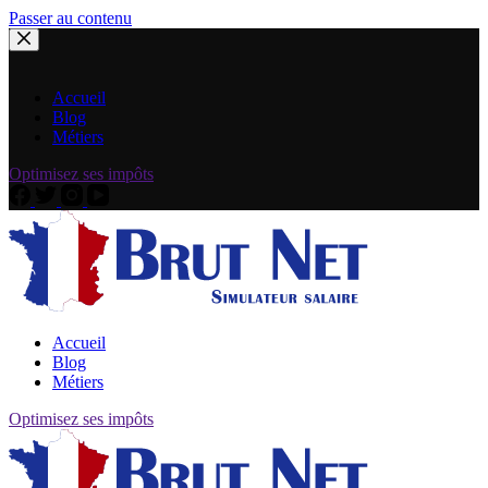
Passer au contenu
Accueil
Blog
Métiers
Optimisez ses impôts
Accueil
Blog
Métiers
Optimisez ses impôts