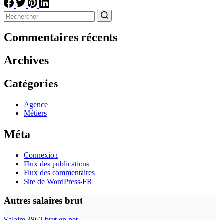
Aucun
résultat
Commentaires récents
Archives
Catégories
Agence
Métiers
Méta
Connexion
Flux des publications
Flux des commentaires
Site de WordPress-FR
Autres salaires brut
Salaire 3862 brut en net