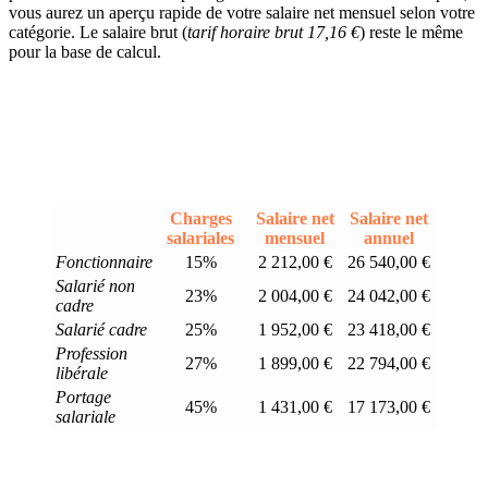
vous aurez un aperçu rapide de votre salaire net mensuel selon votre
catégorie. Le salaire brut (
tarif horaire brut 17,16 €
) reste le même
pour la base de calcul.
Charges
Salaire net
Salaire net
salariales
mensuel
annuel
Fonctionnaire
15%
2 212,00 €
26 540,00 €
Salarié non
23%
2 004,00 €
24 042,00 €
cadre
Salarié cadre
25%
1 952,00 €
23 418,00 €
Profession
27%
1 899,00 €
22 794,00 €
libérale
Portage
45%
1 431,00 €
17 173,00 €
salariale