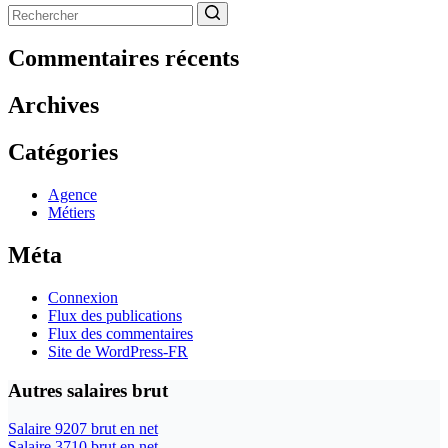
Aucun
résultat
Commentaires récents
Archives
Catégories
Agence
Métiers
Méta
Connexion
Flux des publications
Flux des commentaires
Site de WordPress-FR
Autres salaires brut
Salaire 9207 brut en net
Salaire 3710 brut en net