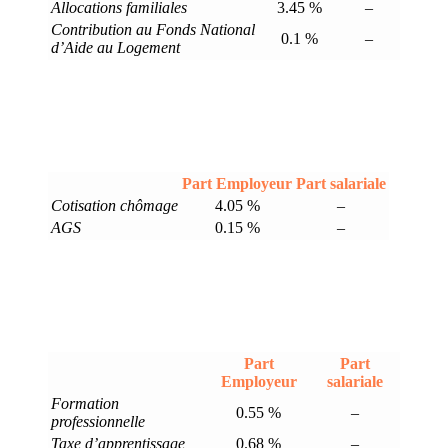
Allocations familiales
3.45 %
–
Contribution au Fonds National
0.1 %
–
d’Aide au Logement
Part Employeur
Part salariale
Cotisation chômage
4.05 %
–
AGS
0.15 %
–
Part
Part
Employeur
salariale
Formation
0.55 %
–
professionnelle
Taxe d’apprentissage
0.68 %
–