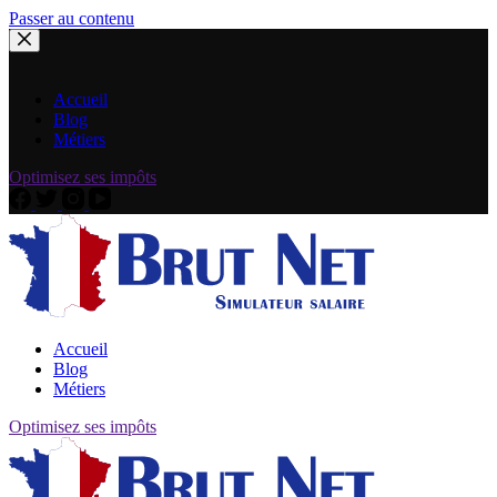
Passer au contenu
Accueil
Blog
Métiers
Optimisez ses impôts
Accueil
Blog
Métiers
Optimisez ses impôts