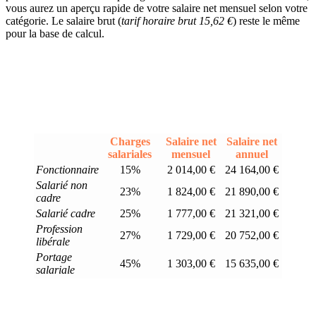
vous aurez un aperçu rapide de votre salaire net mensuel selon votre
catégorie. Le salaire brut (
tarif horaire brut 15,62 €
) reste le même
pour la base de calcul.
Charges
Salaire net
Salaire net
salariales
mensuel
annuel
Fonctionnaire
15%
2 014,00 €
24 164,00 €
Salarié non
23%
1 824,00 €
21 890,00 €
cadre
Salarié cadre
25%
1 777,00 €
21 321,00 €
Profession
27%
1 729,00 €
20 752,00 €
libérale
Portage
45%
1 303,00 €
15 635,00 €
salariale