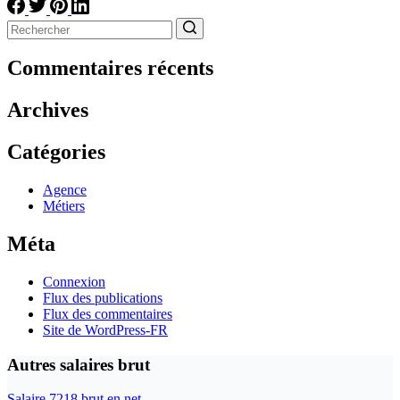
Aucun
résultat
Commentaires récents
Archives
Catégories
Agence
Métiers
Méta
Connexion
Flux des publications
Flux des commentaires
Site de WordPress-FR
Autres salaires brut
Salaire 7218 brut en net