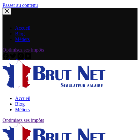
Passer au contenu
Accueil
Blog
Métiers
Optimisez ses impôts
Accueil
Blog
Métiers
Optimisez ses impôts