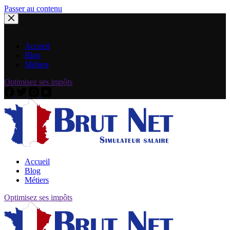
Passer au contenu
Accueil
Blog
Métiers
Optimisez ses impôts
Accueil
Blog
Métiers
Optimisez ses impôts