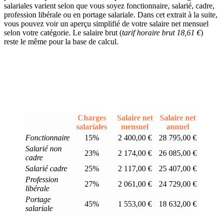
salariales varient selon que vous soyez fonctionnaire, salarié, cadre,
profession libérale ou en portage salariale. Dans cet extrait à la suite,
vous pouvez voir un aperçu simplifié de votre salaire net mensuel
selon votre catégorie. Le salaire brut (
tarif horaire brut 18,61 €
)
reste le même pour la base de calcul.
Charges
Salaire net
Salaire net
salariales
mensuel
annuel
Fonctionnaire
15%
2 400,00 €
28 795,00 €
Salarié non
23%
2 174,00 €
26 085,00 €
cadre
Salarié cadre
25%
2 117,00 €
25 407,00 €
Profession
27%
2 061,00 €
24 729,00 €
libérale
Portage
45%
1 553,00 €
18 632,00 €
salariale