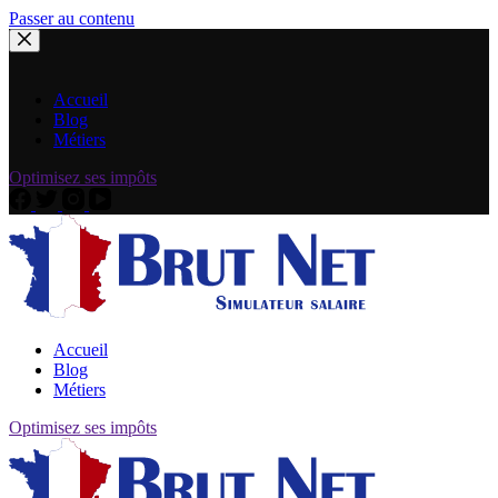
Passer au contenu
Accueil
Blog
Métiers
Optimisez ses impôts
Accueil
Blog
Métiers
Optimisez ses impôts