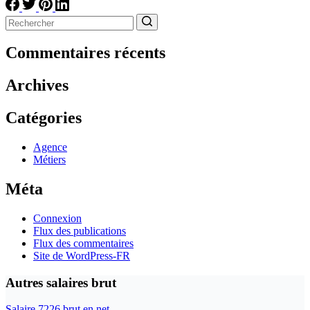
Aucun
résultat
Commentaires récents
Archives
Catégories
Agence
Métiers
Méta
Connexion
Flux des publications
Flux des commentaires
Site de WordPress-FR
Autres salaires brut
Salaire 7226 brut en net