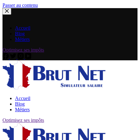
Passer au contenu
Accueil
Blog
Métiers
Optimisez ses impôts
Accueil
Blog
Métiers
Optimisez ses impôts