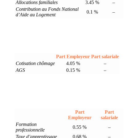
Allocations familiales
3.45 %
–
Contribution au Fonds National
0.1 %
–
d’Aide au Logement
Part Employeur
Part salariale
Cotisation chômage
4.05 %
–
AGS
0.15 %
–
Part
Part
Employeur
salariale
Formation
0.55 %
–
professionnelle
Taxe d’apprentissage
0.68 %
–