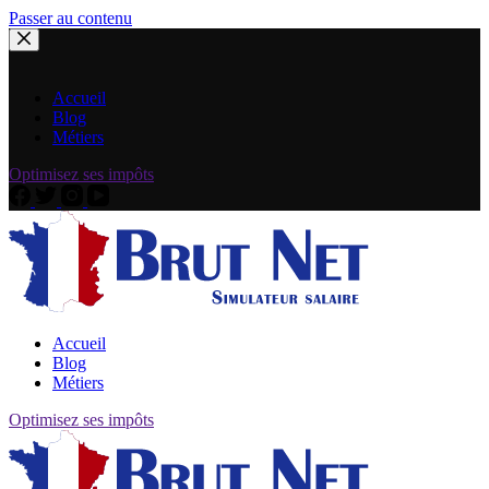
Passer au contenu
Accueil
Blog
Métiers
Optimisez ses impôts
Accueil
Blog
Métiers
Optimisez ses impôts