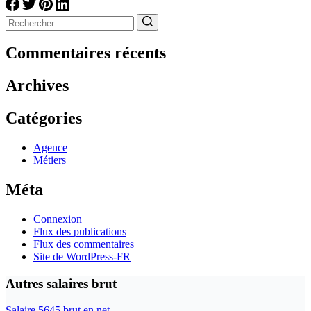
Aucun
résultat
Commentaires récents
Archives
Catégories
Agence
Métiers
Méta
Connexion
Flux des publications
Flux des commentaires
Site de WordPress-FR
Autres salaires brut
Salaire 5645 brut en net