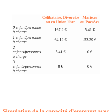
Célibataire, Divorcé.e
Marié.es
ou en Union libre
ou Pacsé.es
0 enfant/personne
167.2 €
5.41 €
à charge
1 enfant/personne
64.12 €
-53.29 €
à charge
2
enfants/personnes
5.41 €
0 €
à charge
3
enfants/personnes
0 €
0 €
à charge
Simulation de la capacité d’emprunt avec