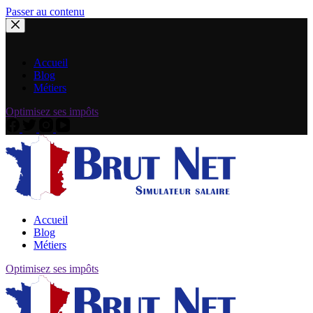
Passer au contenu
Accueil
Blog
Métiers
Optimisez ses impôts
Accueil
Blog
Métiers
Optimisez ses impôts