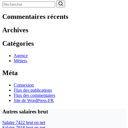
Aucun
résultat
Commentaires récents
Archives
Catégories
Agence
Métiers
Méta
Connexion
Flux des publications
Flux des commentaires
Site de WordPress-FR
Autres salaires brut
Salaire 7422 brut en net
Salaire 7918 brut en net