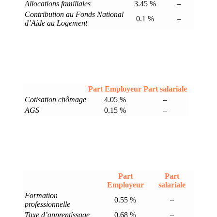
Allocations familiales
3.45 %
–
Contribution au Fonds National
0.1 %
–
d’Aide au Logement
Part Employeur
Part salariale
Cotisation chômage
4.05 %
–
AGS
0.15 %
–
Part
Part
Employeur
salariale
Formation
0.55 %
–
professionnelle
Taxe d’apprentissage
0.68 %
–