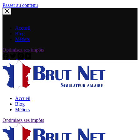
Passer au contenu
Accueil
Blog
Métiers
Optimisez ses impôts
Accueil
Blog
Métiers
Optimisez ses impôts