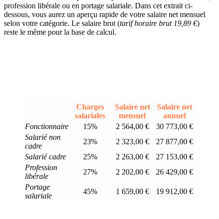
profession libérale ou en portage salariale. Dans cet extrait ci-
dessous, vous aurez un aperçu rapide de votre salaire net mensuel
selon votre catégorie. Le salaire brut (
tarif horaire brut 19,89 €
)
reste le même pour la base de calcul.
Charges
Salaire net
Salaire net
salariales
mensuel
annuel
Fonctionnaire
15%
2 564,00 €
30 773,00 €
Salarié non
23%
2 323,00 €
27 877,00 €
cadre
Salarié cadre
25%
2 263,00 €
27 153,00 €
Profession
27%
2 202,00 €
26 429,00 €
libérale
Portage
45%
1 659,00 €
19 912,00 €
salariale