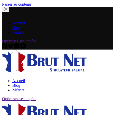
Passer au contenu
Accueil
Blog
Métiers
Optimisez ses impôts
Accueil
Blog
Métiers
Optimisez ses impôts