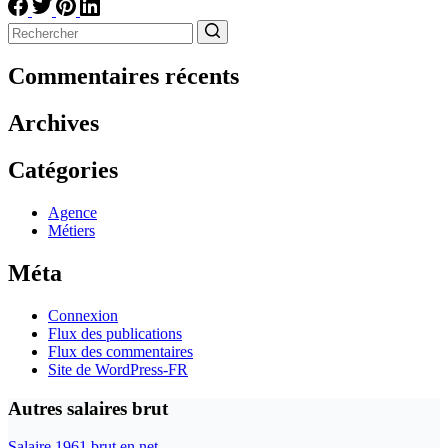
Aucun
résultat
Commentaires récents
Archives
Catégories
Agence
Métiers
Méta
Connexion
Flux des publications
Flux des commentaires
Site de WordPress-FR
Autres salaires brut
Salaire 1961 brut en net