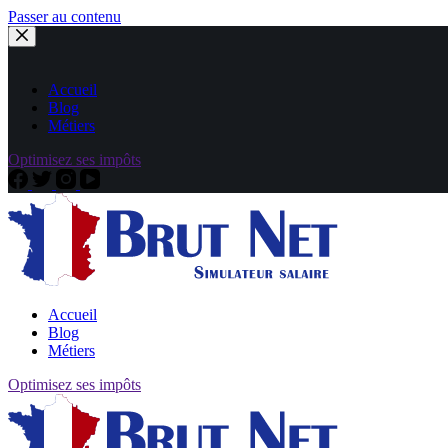
Passer au contenu
Accueil
Blog
Métiers
Optimisez ses impôts
Accueil
Blog
Métiers
Optimisez ses impôts