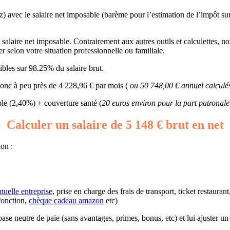
z) avec le salaire net imposable (barème pour l’estimation de l’impôt sur
alaire net imposable. Contrairement aux autres outils et calculettes, not
er selon votre situation professionnelle ou familiale.
bles sur 98.25% du salaire brut.
 donc à peu près de 4 228,96 € par mois (
ou 50 748,00 € annuel calculé
e (2,40%) + couverture santé (
20 euros environ pour la part patronale
Calculer un salaire de 5 148 € brut en net
lon :
tuelle entreprise
, prise en charge des frais de transport, ticket restaura
fonction,
chèque cadeau amazon
etc)
ne base neutre de paie (sans avantages, primes, bonus, etc) et lui ajuster 