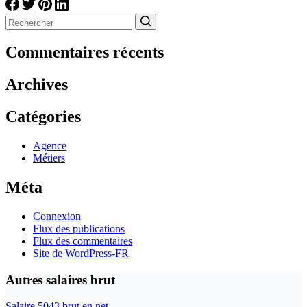
Aucun
résultat
Commentaires récents
Archives
Catégories
Agence
Métiers
Méta
Connexion
Flux des publications
Flux des commentaires
Site de WordPress-FR
Autres salaires brut
Salaire 5043 brut en net