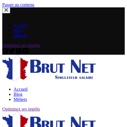
Passer au contenu
Accueil
Blog
Métiers
Optimisez ses impôts
Accueil
Blog
Métiers
Optimisez ses impôts