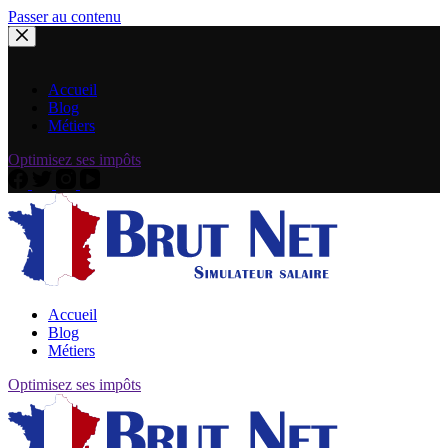
Passer au contenu
Accueil
Blog
Métiers
Optimisez ses impôts
Accueil
Blog
Métiers
Optimisez ses impôts