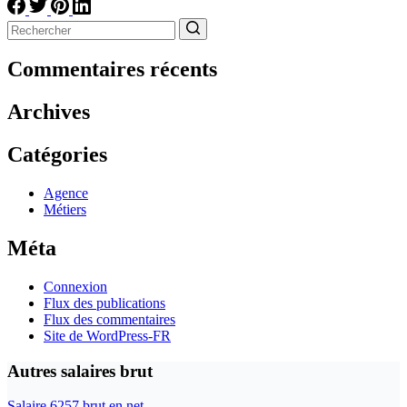
Aucun
résultat
Commentaires récents
Archives
Catégories
Agence
Métiers
Méta
Connexion
Flux des publications
Flux des commentaires
Site de WordPress-FR
Autres salaires brut
Salaire 6257 brut en net