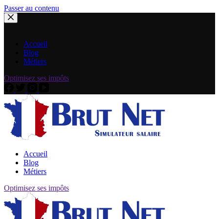
Passer au contenu
Accueil
Blog
Métiers
Optimisez ses impôts
Accueil
Blog
Métiers
Optimisez ses impôts