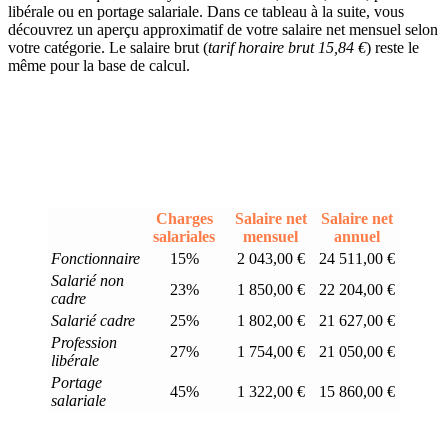
libérale ou en portage salariale. Dans ce tableau à la suite, vous
découvrez un aperçu approximatif de votre salaire net mensuel selon
votre catégorie. Le salaire brut (
tarif horaire brut 15,84 €
) reste le
même pour la base de calcul.
Charges
Salaire net
Salaire net
salariales
mensuel
annuel
Fonctionnaire
15%
2 043,00 €
24 511,00 €
Salarié non
23%
1 850,00 €
22 204,00 €
cadre
Salarié cadre
25%
1 802,00 €
21 627,00 €
Profession
27%
1 754,00 €
21 050,00 €
libérale
Portage
45%
1 322,00 €
15 860,00 €
salariale