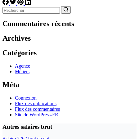
Aucun
résultat
Commentaires récents
Archives
Catégories
Agence
Métiers
Méta
Connexion
Flux des publications
Flux des commentaires
Site de WordPress-FR
Autres salaires brut
Salaire 2767 brut en net