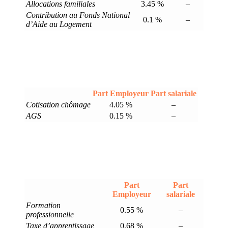
Allocations familiales
3.45 %
–
Contribution au Fonds National
0.1 %
–
d’Aide au Logement
Part Employeur
Part salariale
Cotisation chômage
4.05 %
–
AGS
0.15 %
–
Part
Part
Employeur
salariale
Formation
0.55 %
–
professionnelle
Taxe d’apprentissage
0.68 %
–