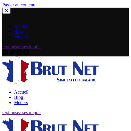
Passer au contenu
Accueil
Blog
Métiers
Optimisez ses impôts
Accueil
Blog
Métiers
Optimisez ses impôts