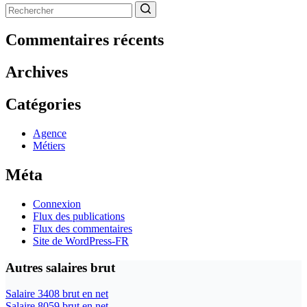
Aucun
résultat
Commentaires récents
Archives
Catégories
Agence
Métiers
Méta
Connexion
Flux des publications
Flux des commentaires
Site de WordPress-FR
Autres salaires brut
Salaire 3408 brut en net
Salaire 8059 brut en net