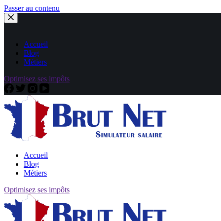
Passer au contenu
Accueil
Blog
Métiers
Optimisez ses impôts
Accueil
Blog
Métiers
Optimisez ses impôts