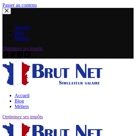
Passer au contenu
Accueil
Blog
Métiers
Optimisez ses impôts
Accueil
Blog
Métiers
Optimisez ses impôts