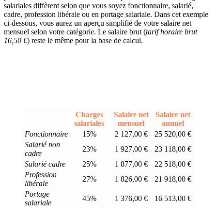
salariales diffèrent selon que vous soyez fonctionnaire, salarié,
cadre, profession libérale ou en portage salariale. Dans cet exemple
ci-dessous, vous aurez un aperçu simplifié de votre salaire net
mensuel selon votre catégorie. Le salaire brut (
tarif horaire brut
16,50 €
) reste le même pour la base de calcul.
Charges
Salaire net
Salaire net
salariales
mensuel
annuel
Fonctionnaire
15%
2 127,00 €
25 520,00 €
Salarié non
23%
1 927,00 €
23 118,00 €
cadre
Salarié cadre
25%
1 877,00 €
22 518,00 €
Profession
27%
1 826,00 €
21 918,00 €
libérale
Portage
45%
1 376,00 €
16 513,00 €
salariale