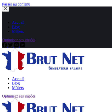
Passer au contenu
Accueil
Blog
Métiers
Optimisez ses impôts
Accueil
Blog
Métiers
Optimisez ses impôts