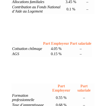
Allocations familiales
3.45 %
–
Contribution au Fonds National
0.1 %
–
d’Aide au Logement
Part Employeur
Part salariale
Cotisation chômage
4.05 %
–
AGS
0.15 %
–
Part
Part
Employeur
salariale
Formation
0.55 %
–
professionnelle
Taxe d’apprentissage
0.68 %
–