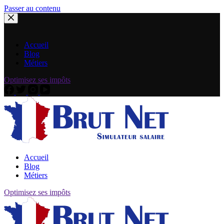
Passer au contenu
Accueil
Blog
Métiers
Optimisez ses impôts
Accueil
Blog
Métiers
Optimisez ses impôts