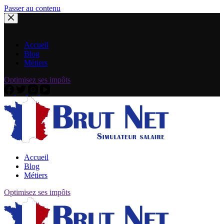
Passer au contenu
Accueil
Blog
Métiers
Optimisez ses impôts
Accueil
Blog
Métiers
Optimisez ses impôts