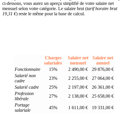
ci-dessous, vous aurez un aperçu simplifié de votre salaire net
mensuel selon votre catégorie. Le salaire brut (
tarif horaire brut
19,31 €
) reste le même pour la base de calcul.
Charges
Salaire net
Salaire net
salariales
mensuel
annuel
Fonctionnaire
15%
2 490,00 €
29 876,00 €
Salarié non
23%
2 255,00 €
27 064,00 €
cadre
Salarié cadre
25%
2 197,00 €
26 361,00 €
Profession
27%
2 138,00 €
25 658,00 €
libérale
Portage
45%
1 611,00 €
19 331,00 €
salariale