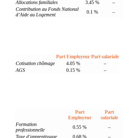
Allocations familiales
3.45 %
–
Contribution au Fonds National
0.1 %
–
d’Aide au Logement
Part Employeur
Part salariale
Cotisation chômage
4.05 %
–
AGS
0.15 %
–
Part
Part
Employeur
salariale
Formation
0.55 %
–
professionnelle
Taxe d’apprentissage
0.68 %
–