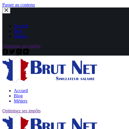
Passer au contenu
Accueil
Blog
Métiers
Optimisez ses impôts
Accueil
Blog
Métiers
Optimisez ses impôts