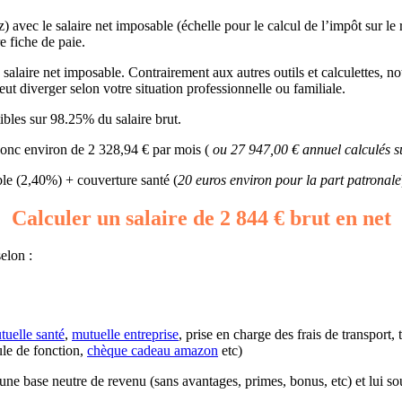
) avec le salaire net imposable (échelle pour le calcul de l’impôt sur le
e fiche de paie.
alaire net imposable. Contrairement aux autres outils et calculettes, notr
ut diverger selon votre situation professionnelle ou familiale.
bles sur 98.25% du salaire brut.
 donc environ de 2 328,94 € par mois (
ou 27 947,00 € annuel calculés s
e (2,40%) + couverture santé (
20 euros environ pour la part patronale
Calculer un salaire de 2 844 € brut en net
elon :
tuelle santé
,
mutuelle entreprise
, prise en charge des frais de transport,
ule de fonction,
chèque cadeau amazon
etc)
 d’une base neutre de revenu (sans avantages, primes, bonus, etc) et lui s