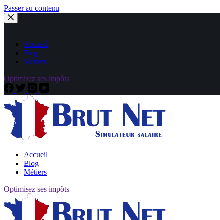
Passer au contenu
Accueil
Blog
Métiers
Optimisez ses impôts
Accueil
Blog
Métiers
Optimisez ses impôts