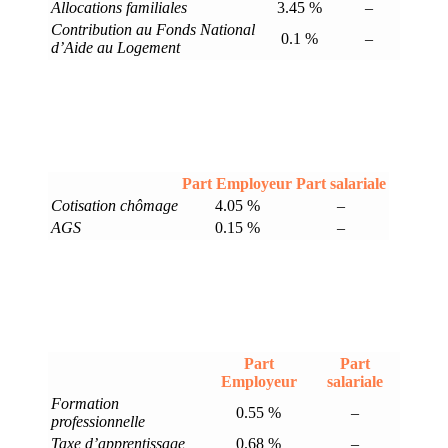
Allocations familiales
3.45 %
–
Contribution au Fonds National
0.1 %
–
d’Aide au Logement
Part Employeur
Part salariale
Cotisation chômage
4.05 %
–
AGS
0.15 %
–
Part
Part
Employeur
salariale
Formation
0.55 %
–
professionnelle
Taxe d’apprentissage
0.68 %
–