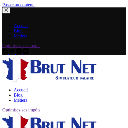
Passer au contenu
Accueil
Blog
Métiers
Optimisez ses impôts
Accueil
Blog
Métiers
Optimisez ses impôts