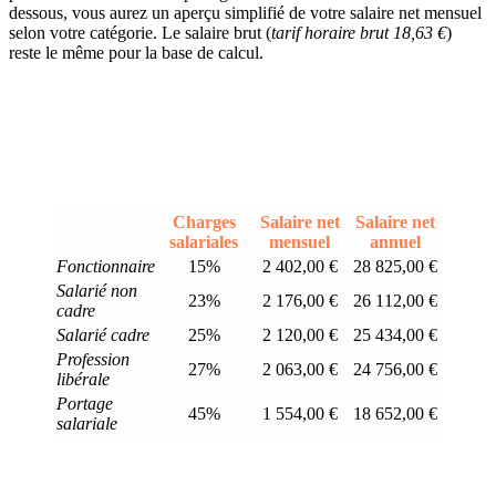
dessous, vous aurez un aperçu simplifié de votre salaire net mensuel
selon votre catégorie. Le salaire brut (
tarif horaire brut 18,63 €
)
reste le même pour la base de calcul.
Charges
Salaire net
Salaire net
salariales
mensuel
annuel
Fonctionnaire
15%
2 402,00 €
28 825,00 €
Salarié non
23%
2 176,00 €
26 112,00 €
cadre
Salarié cadre
25%
2 120,00 €
25 434,00 €
Profession
27%
2 063,00 €
24 756,00 €
libérale
Portage
45%
1 554,00 €
18 652,00 €
salariale