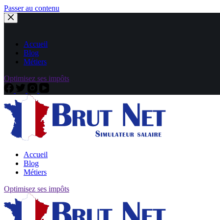
Passer au contenu
Accueil
Blog
Métiers
Optimisez ses impôts
Accueil
Blog
Métiers
Optimisez ses impôts