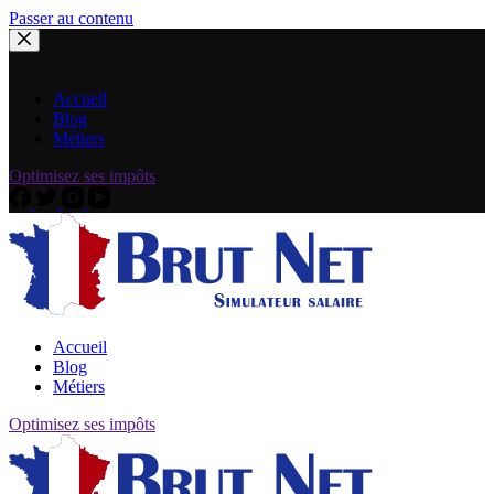
Passer au contenu
Accueil
Blog
Métiers
Optimisez ses impôts
Accueil
Blog
Métiers
Optimisez ses impôts