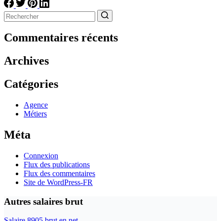
Aucun
résultat
Commentaires récents
Archives
Catégories
Agence
Métiers
Méta
Connexion
Flux des publications
Flux des commentaires
Site de WordPress-FR
Autres salaires brut
Salaire 8905 brut en net