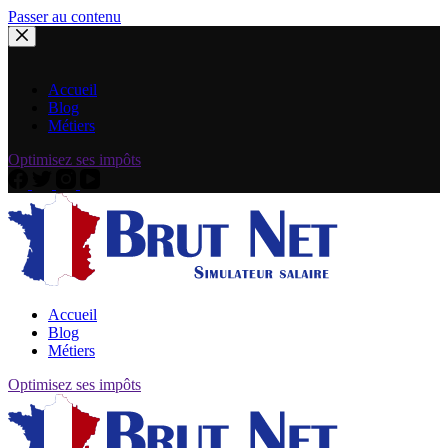
Passer au contenu
Accueil
Blog
Métiers
Optimisez ses impôts
Accueil
Blog
Métiers
Optimisez ses impôts