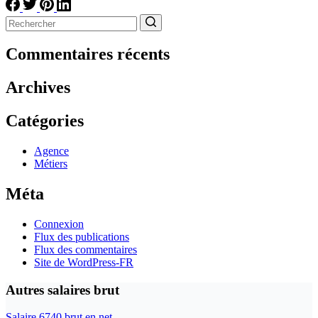
Aucun
résultat
Commentaires récents
Archives
Catégories
Agence
Métiers
Méta
Connexion
Flux des publications
Flux des commentaires
Site de WordPress-FR
Autres salaires brut
Salaire 6740 brut en net