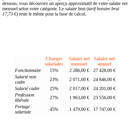
dessous, vous découvrez un aperçu approximatif de votre salaire net
mensuel selon votre catégorie. Le salaire brut (
tarif horaire brut
17,73 €
) reste le même pour la base de calcul.
Charges
Salaire net
Salaire net
salariales
mensuel
annuel
Fonctionnaire
15%
2 286,00 €
27 428,00 €
Salarié non
23%
2 071,00 €
24 846,00 €
cadre
Salarié cadre
25%
2 017,00 €
24 201,00 €
Profession
27%
1 963,00 €
23 556,00 €
libérale
Portage
45%
1 479,00 €
17 747,00 €
salariale