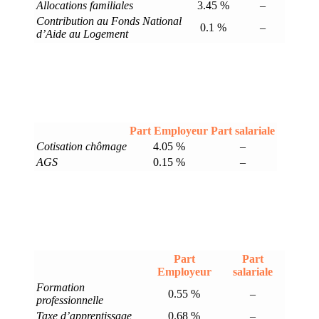
Allocations familiales
3.45 %
–
Contribution au Fonds National
0.1 %
–
d’Aide au Logement
Part Employeur
Part salariale
Cotisation chômage
4.05 %
–
AGS
0.15 %
–
Part
Part
Employeur
salariale
Formation
0.55 %
–
professionnelle
Taxe d’apprentissage
0.68 %
–