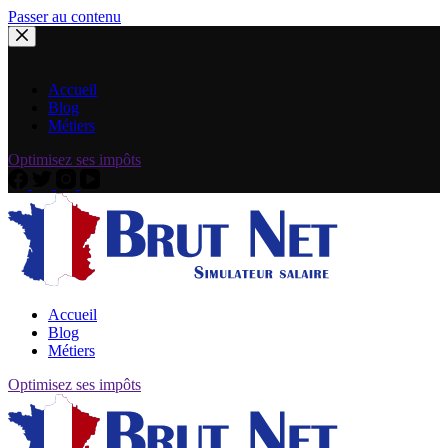
Passer au contenu
Accueil
Blog
Métiers
Optimisez ses impôts
Accueil
Blog
Métiers
Optimisez ses impôts