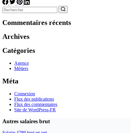
Aucun
résultat
Commentaires récents
Archives
Catégories
Agence
Métiers
Méta
Connexion
Flux des publications
Flux des commentaires
Site de WordPress-FR
Autres salaires brut
Salaire 4789 brut en net