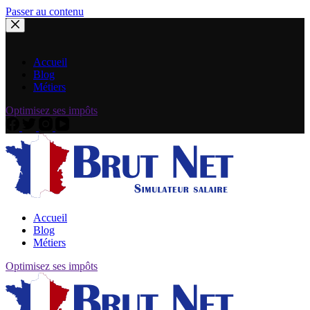
Passer au contenu
Accueil
Blog
Métiers
Optimisez ses impôts
Accueil
Blog
Métiers
Optimisez ses impôts