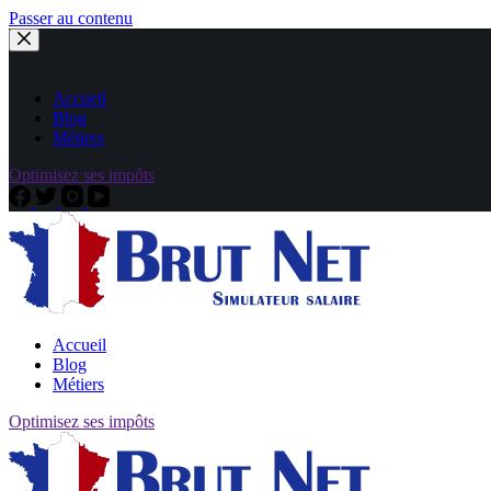
Passer au contenu
Accueil
Blog
Métiers
Optimisez ses impôts
Accueil
Blog
Métiers
Optimisez ses impôts