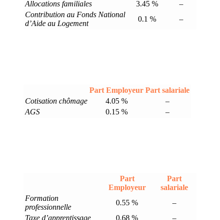
Allocations familiales
3.45 %
–
Contribution au Fonds National
0.1 %
–
d’Aide au Logement
Part Employeur
Part salariale
Cotisation chômage
4.05 %
–
AGS
0.15 %
–
Part
Part
Employeur
salariale
Formation
0.55 %
–
professionnelle
Taxe d’apprentissage
0.68 %
–