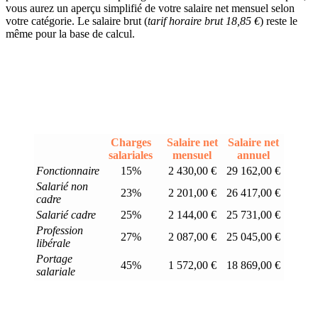
vous aurez un aperçu simplifié de votre salaire net mensuel selon
votre catégorie. Le salaire brut (
tarif horaire brut 18,85 €
) reste le
même pour la base de calcul.
Charges
Salaire net
Salaire net
salariales
mensuel
annuel
Fonctionnaire
15%
2 430,00 €
29 162,00 €
Salarié non
23%
2 201,00 €
26 417,00 €
cadre
Salarié cadre
25%
2 144,00 €
25 731,00 €
Profession
27%
2 087,00 €
25 045,00 €
libérale
Portage
45%
1 572,00 €
18 869,00 €
salariale