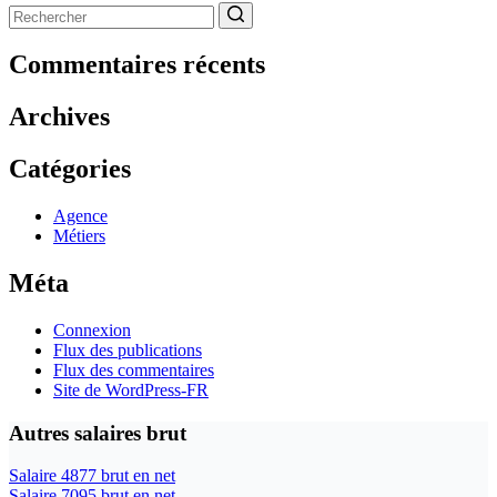
Aucun
résultat
Commentaires récents
Archives
Catégories
Agence
Métiers
Méta
Connexion
Flux des publications
Flux des commentaires
Site de WordPress-FR
Autres salaires brut
Salaire 4877 brut en net
Salaire 7095 brut en net