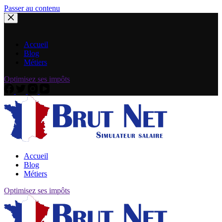
Passer au contenu
Accueil
Blog
Métiers
Optimisez ses impôts
Accueil
Blog
Métiers
Optimisez ses impôts