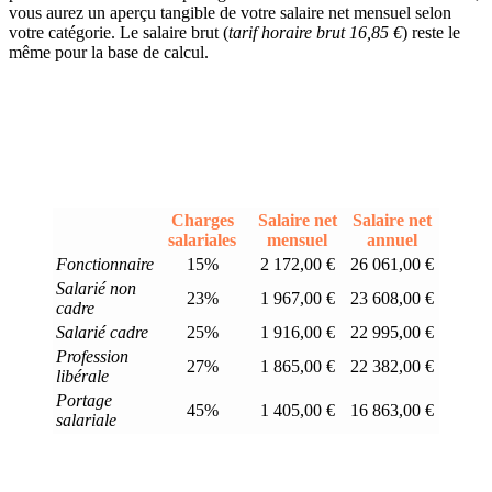
vous aurez un aperçu tangible de votre salaire net mensuel selon
votre catégorie. Le salaire brut (
tarif horaire brut 16,85 €
) reste le
même pour la base de calcul.
Charges
Salaire net
Salaire net
salariales
mensuel
annuel
Fonctionnaire
15%
2 172,00 €
26 061,00 €
Salarié non
23%
1 967,00 €
23 608,00 €
cadre
Salarié cadre
25%
1 916,00 €
22 995,00 €
Profession
27%
1 865,00 €
22 382,00 €
libérale
Portage
45%
1 405,00 €
16 863,00 €
salariale