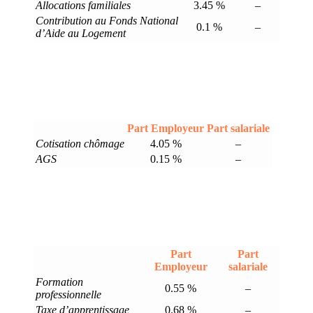
Allocations familiales
3.45 %
–
Contribution au Fonds National
0.1 %
–
d’Aide au Logement
Part Employeur
Part salariale
Cotisation chômage
4.05 %
–
AGS
0.15 %
–
Part
Part
Employeur
salariale
Formation
0.55 %
–
professionnelle
Taxe d’apprentissage
0.68 %
–