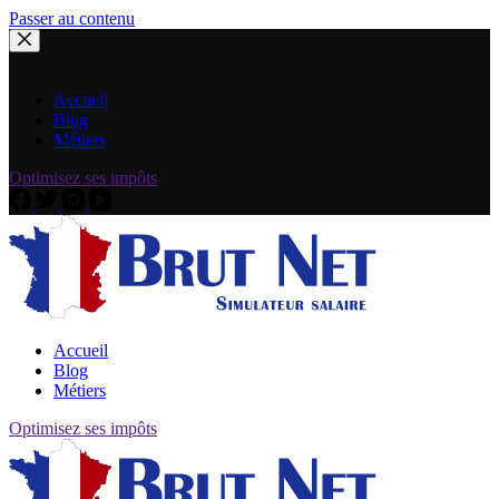
Passer au contenu
Accueil
Blog
Métiers
Optimisez ses impôts
Accueil
Blog
Métiers
Optimisez ses impôts