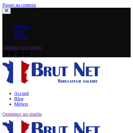
Passer au contenu
Accueil
Blog
Métiers
Optimisez ses impôts
Accueil
Blog
Métiers
Optimisez ses impôts