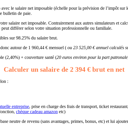
 avec le salaire net imposable (échelle pour la prévision de l’impôt sur 
e bulletin de paie.
re salaire net imposable. Contrairement aux autres simulateurs et calcule
eut différer selon votre situation professionnelle ou familiale.
bles sur 98.25% du salaire brut.
it donc autour de 1 960,44 € mensuel (
ou 23 525,00 € annuel calculés s
e (2,40%) + couverture santé (
20 euros environ pour la part patronale
Calculer un salaire de 2 394 € brut en net
lon :
tuelle entreprise
, prise en charge des frais de transport, ticket restaura
fonction,
chèque cadeau amazon
etc)
une base neutre de revenu (sans avantages, primes, bonus, etc) et lui ajout