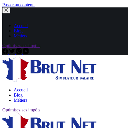
Passer au contenu
Accueil
Blog
Métiers
Optimisez ses impôts
Accueil
Blog
Métiers
Optimisez ses impôts