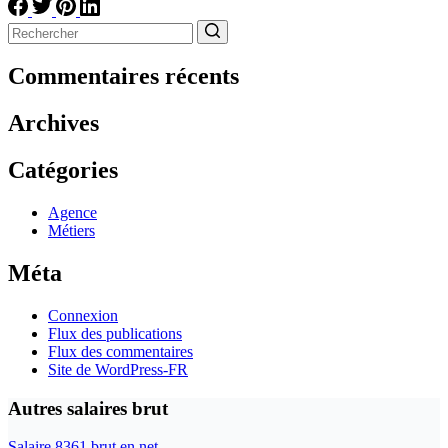
Aucun
résultat
Commentaires récents
Archives
Catégories
Agence
Métiers
Méta
Connexion
Flux des publications
Flux des commentaires
Site de WordPress-FR
Autres salaires brut
Salaire 8361 brut en net