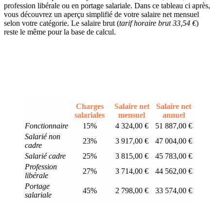
profession libérale ou en portage salariale. Dans ce tableau ci après,
vous découvrez un aperçu simplifié de votre salaire net mensuel
selon votre catégorie. Le salaire brut (
tarif horaire brut 33,54 €
)
reste le même pour la base de calcul.
Charges
Salaire net
Salaire net
salariales
mensuel
annuel
Fonctionnaire
15%
4 324,00 €
51 887,00 €
Salarié non
23%
3 917,00 €
47 004,00 €
cadre
Salarié cadre
25%
3 815,00 €
45 783,00 €
Profession
27%
3 714,00 €
44 562,00 €
libérale
Portage
45%
2 798,00 €
33 574,00 €
salariale