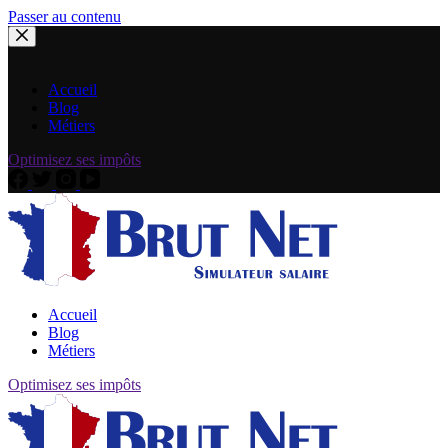
Passer au contenu
Accueil
Blog
Métiers
Optimisez ses impôts
Accueil
Blog
Métiers
Optimisez ses impôts