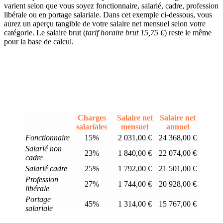
varient selon que vous soyez fonctionnaire, salarié, cadre, profession
libérale ou en portage salariale. Dans cet exemple ci-dessous, vous
aurez un aperçu tangible de votre salaire net mensuel selon votre
catégorie. Le salaire brut (
tarif horaire brut 15,75 €
) reste le même
pour la base de calcul.
Charges
Salaire net
Salaire net
salariales
mensuel
annuel
Fonctionnaire
15%
2 031,00 €
24 368,00 €
Salarié non
23%
1 840,00 €
22 074,00 €
cadre
Salarié cadre
25%
1 792,00 €
21 501,00 €
Profession
27%
1 744,00 €
20 928,00 €
libérale
Portage
45%
1 314,00 €
15 767,00 €
salariale