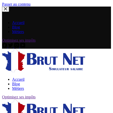
Passer au contenu
Accueil
Blog
Métiers
Optimisez ses impôts
Accueil
Blog
Métiers
Optimisez ses impôts