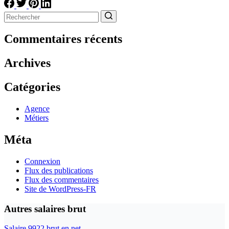
Aucun
résultat
Commentaires récents
Archives
Catégories
Agence
Métiers
Méta
Connexion
Flux des publications
Flux des commentaires
Site de WordPress-FR
Autres salaires brut
Salaire 9922 brut en net