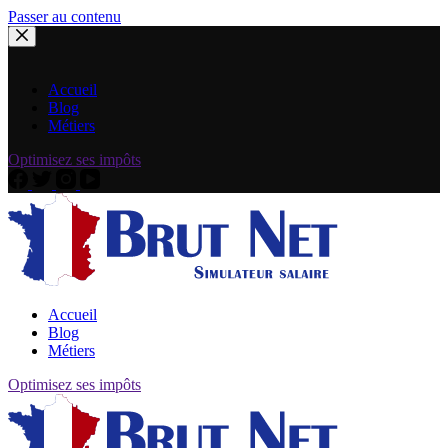
Passer au contenu
Accueil
Blog
Métiers
Optimisez ses impôts
Accueil
Blog
Métiers
Optimisez ses impôts