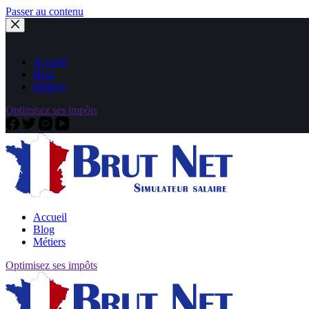
Passer au contenu
Accueil
Blog
Métiers
Optimisez ses impôts
Accueil
Blog
Métiers
Optimisez ses impôts