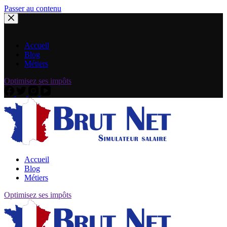
Passer au contenu
Accueil
Blog
Métiers
Optimisez ses impôts
Accueil
Blog
Métiers
Optimisez ses impôts