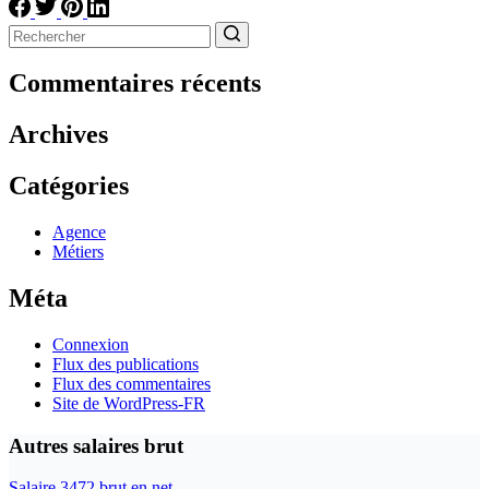
Aucun
résultat
Commentaires récents
Archives
Catégories
Agence
Métiers
Méta
Connexion
Flux des publications
Flux des commentaires
Site de WordPress-FR
Autres salaires brut
Salaire 3472 brut en net