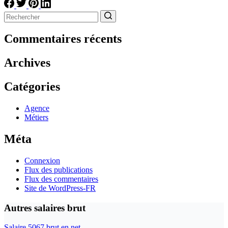
Aucun
résultat
Commentaires récents
Archives
Catégories
Agence
Métiers
Méta
Connexion
Flux des publications
Flux des commentaires
Site de WordPress-FR
Autres salaires brut
Salaire 5067 brut en net