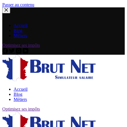
Passer au contenu
Accueil
Blog
Métiers
Optimisez ses impôts
Accueil
Blog
Métiers
Optimisez ses impôts