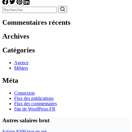
Aucun
résultat
Commentaires récents
Archives
Catégories
Agence
Métiers
Méta
Connexion
Flux des publications
Flux des commentaires
Site de WordPress-FR
Autres salaires brut
Salaire 8209 brut en net