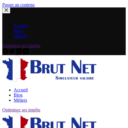
Passer au contenu
Accueil
Blog
Métiers
Optimisez ses impôts
Accueil
Blog
Métiers
Optimisez ses impôts