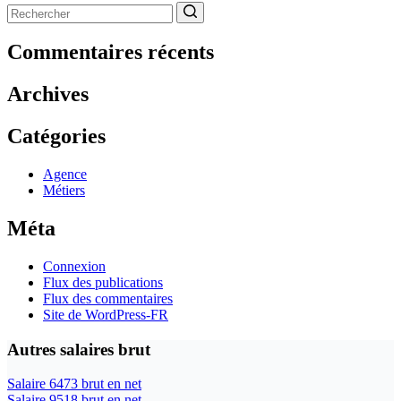
Aucun
résultat
Commentaires récents
Archives
Catégories
Agence
Métiers
Méta
Connexion
Flux des publications
Flux des commentaires
Site de WordPress-FR
Autres salaires brut
Salaire 6473 brut en net
Salaire 9518 brut en net