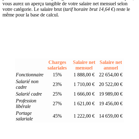
vous aurez un aperçu tangible de votre salaire net mensuel selon
votre catégorie. Le salaire brut (
tarif horaire brut 14,64 €
) reste le
même pour la base de calcul.
Charges
Salaire net
Salaire net
salariales
mensuel
annuel
Fonctionnaire
15%
1 888,00 €
22 654,00 €
Salarié non
23%
1 710,00 €
20 522,00 €
cadre
Salarié cadre
25%
1 666,00 €
19 989,00 €
Profession
27%
1 621,00 €
19 456,00 €
libérale
Portage
45%
1 222,00 €
14 659,00 €
salariale