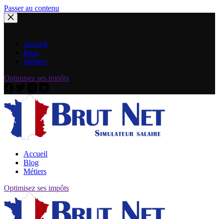
Passer au contenu
Accueil
Blog
Métiers
Optimisez ses impôts
Accueil
Blog
Métiers
Optimisez ses impôts