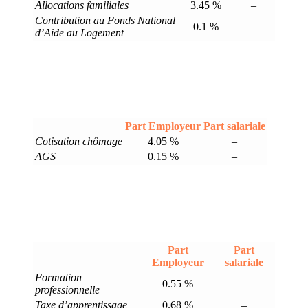
Allocations familiales
3.45 %
–
Contribution au Fonds National
0.1 %
–
d’Aide au Logement
Part Employeur
Part salariale
Cotisation chômage
4.05 %
–
AGS
0.15 %
–
Part
Part
Employeur
salariale
Formation
0.55 %
–
professionnelle
Taxe d’apprentissage
0.68 %
–